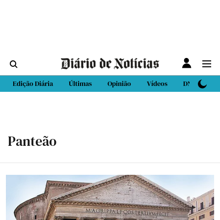
Edição Diária
Últimas
Opinião
Vídeos
DN Sport
Panteão