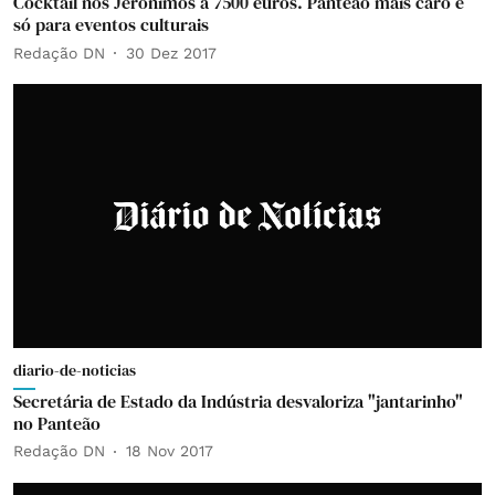
Cocktail nos Jerónimos a 7500 euros. Panteão mais caro e
só para eventos culturais
Redação DN
30 Dez 2017
diario-de-noticias
Secretária de Estado da Indústria desvaloriza "jantarinho"
no Panteão
Redação DN
18 Nov 2017