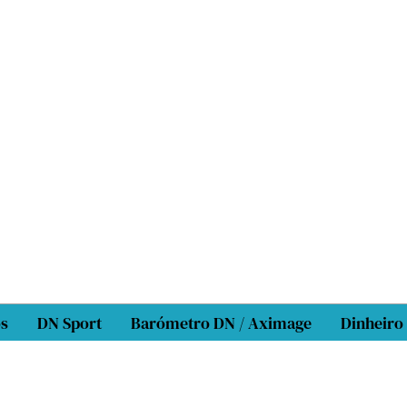
os
DN Sport
Barómetro DN / Aximage
Dinheiro