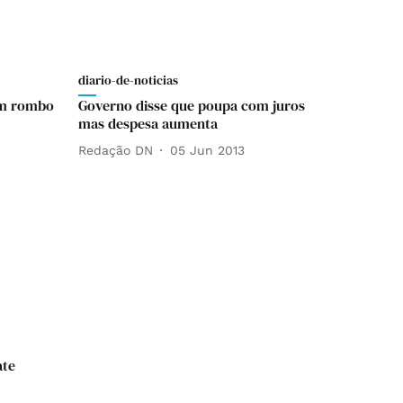
diario-de-noticias
am rombo
Governo disse que poupa com juros
mas despesa aumenta
Redação DN
05 Jun 2013
ate