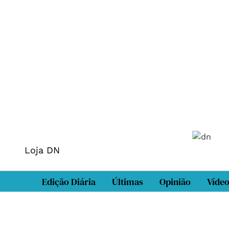
Loja DN
Edição Diária
Últimas
Opinião
Víde