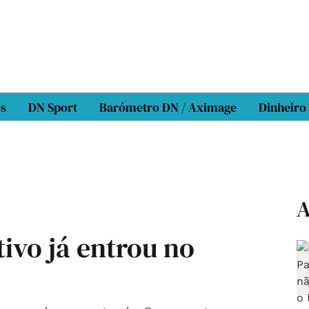
os
DN Sport
Barómetro DN / Aximage
Dinheiro
A
ivo já entrou no