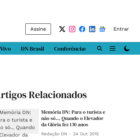
Assine
Entrar
 Vivo
DN Brasil
Conferências
DN LAB
Class
rtigos Relacionados
Memória DN: Para o turista e
não só... Quando o Elevador
da Glória fez 130 anos
Redação DN
24 Out 2015