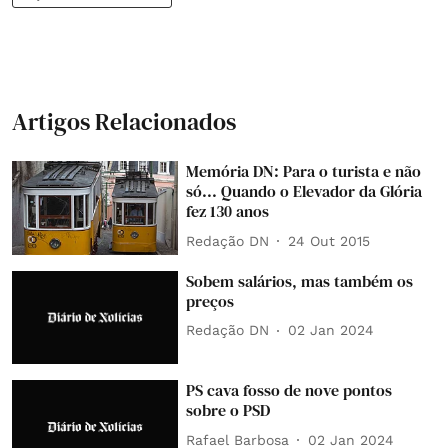
Artigos Relacionados
Memória DN: Para o turista e não
só... Quando o Elevador da Glória
fez 130 anos
Redação DN
24 Out 2015
Sobem salários, mas também os
preços
Redação DN
02 Jan 2024
PS cava fosso de nove pontos
sobre o PSD
Rafael Barbosa
02 Jan 2024