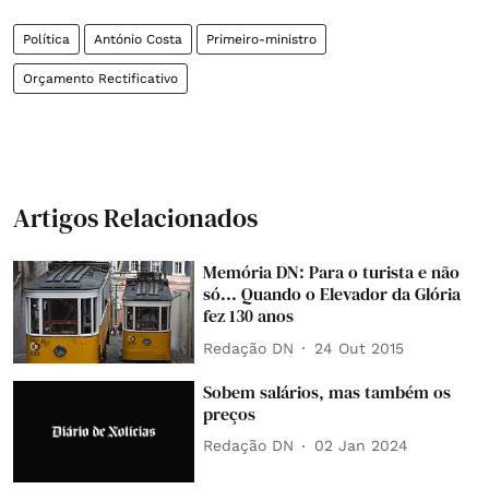
Política
António Costa
Primeiro-ministro
Orçamento Rectificativo
Artigos Relacionados
Memória DN: Para o turista e não
só... Quando o Elevador da Glória
fez 130 anos
Redação DN
24 Out 2015
Sobem salários, mas também os
preços
Redação DN
02 Jan 2024