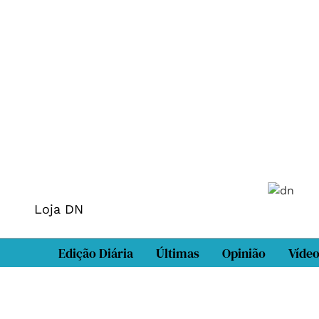
Loja DN
Edição Diária
Últimas
Opinião
Víde