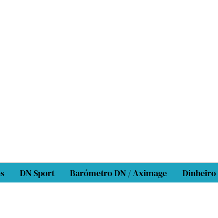
os
DN Sport
Barómetro DN / Aximage
Dinheiro