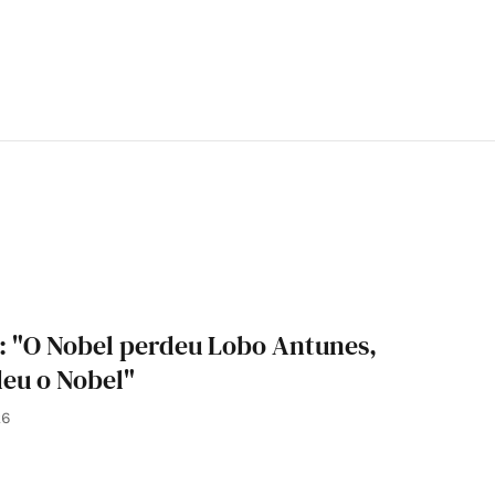
s: "O Nobel perdeu Lobo Antunes,
deu o Nobel"
26