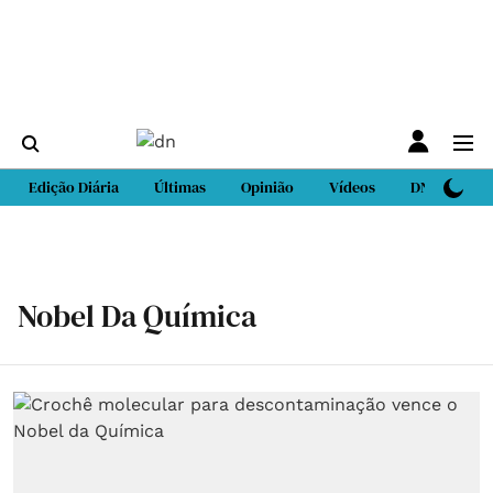
Edição Diária
Últimas
Opinião
Vídeos
DN Sport
Nobel Da Química