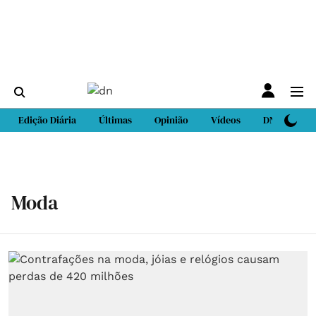
Edição Diária
Últimas
Opinião
Vídeos
DN Sport
Moda