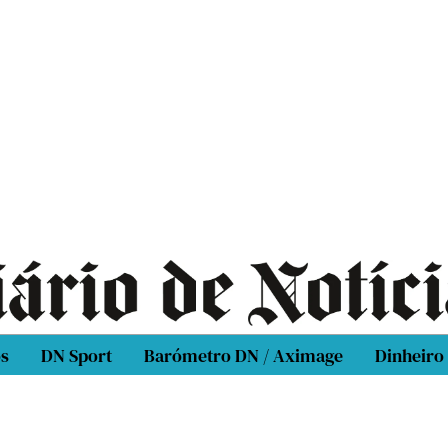
os
DN Sport
Barómetro DN / Aximage
Dinheiro