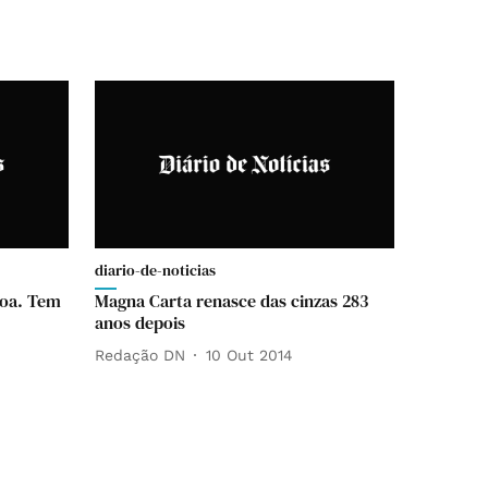
diario-de-noticias
boa. Tem
Magna Carta renasce das cinzas 283
anos depois
Redação DN
10 Out 2014