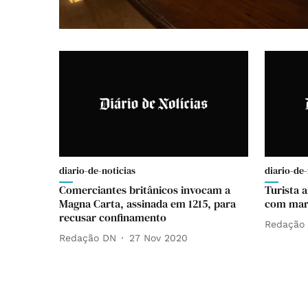
diario-de-noticias
diario-de-
Comerciantes britânicos invocam a
Turista
Magna Carta, assinada em 1215, para
com mart
recusar confinamento
Redação
Redação DN
27 Nov 2020