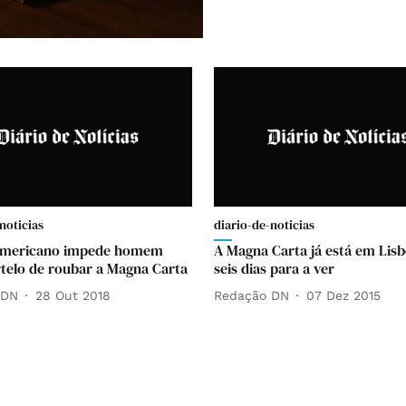
noticias
diario-de-noticias
 americano impede homem
A Magna Carta já está em Lis
elo de roubar a Magna Carta
seis dias para a ver
 DN
28 Out 2018
Redação DN
07 Dez 2015