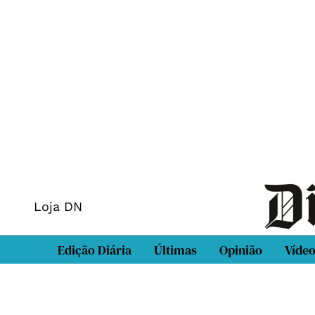
Loja DN
Edição Diária
Últimas
Opinião
Víde