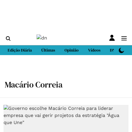
Edição Diária
Últimas
Opinião
Vídeos
DN Sport
Macário Correia