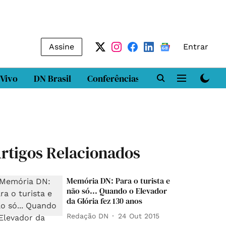
Assine
Entrar
 Vivo
DN Brasil
Conferências
DN LAB
Class
rtigos Relacionados
Memória DN: Para o turista e
não só... Quando o Elevador
da Glória fez 130 anos
Redação DN
24 Out 2015