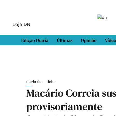
Loja DN
Edição Diária
Últimas
Opinião
Víde
diario-de-noticias
Macário Correia s
provisoriamente