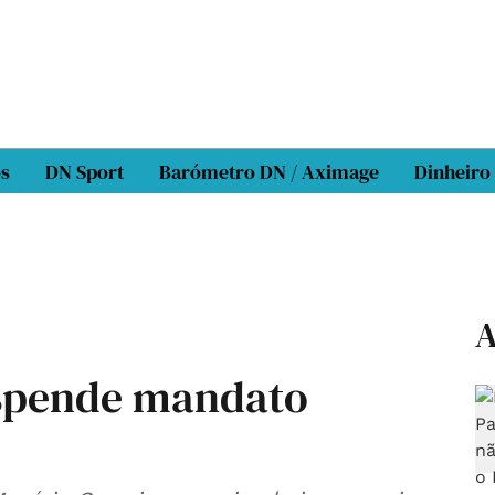
os
DN Sport
Barómetro DN / Aximage
Dinheiro
A
uspende mandato