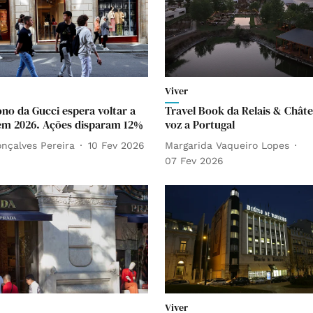
Viver
no da Gucci espera voltar a
Travel Book da Relais & Chât
em 2026. Ações disparam 12%
voz a Portugal
nçalves Pereira
10 Fev 2026
Margarida Vaqueiro Lopes
07 Fev 2026
Viver