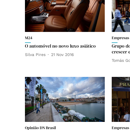
M24
Empresas
O automóvel no novo luxo asiático
Grupo do
crescer 
Silva Pires
21 Nov 2016
Tomás Go
Opinião DN Brasil
Empresas