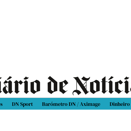
os
DN Sport
Barómetro DN / Aximage
Dinheiro