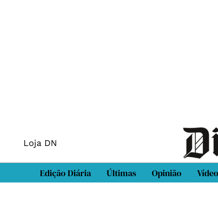
Loja DN
Edição Diária
Últimas
Opinião
Víde