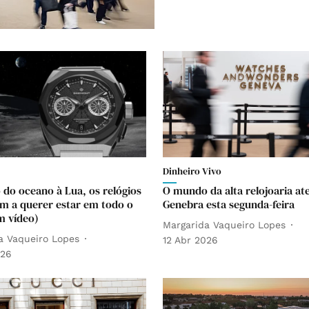
Dinheiro Vivo
 do oceano à Lua, os relógios
O mundo da alta relojoaria at
m a querer estar em todo o
Genebra esta segunda-feira
m vídeo)
Margarida Vaqueiro Lopes
a Vaqueiro Lopes
12 Abr 2026
026