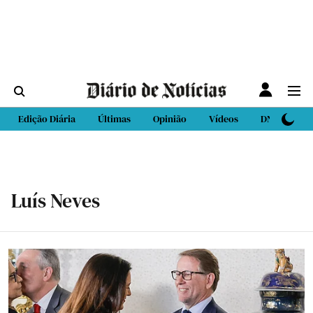
Edição Diária
Últimas
Opinião
Vídeos
DN Sport
Luís Neves