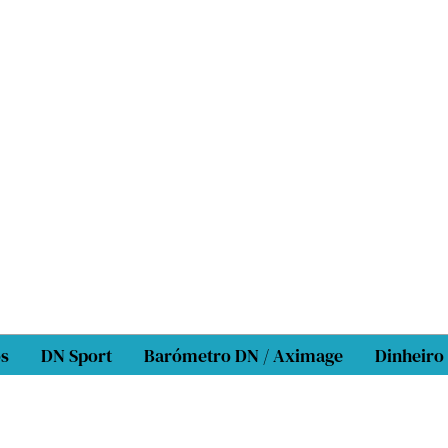
os
DN Sport
Barómetro DN / Aximage
Dinheiro