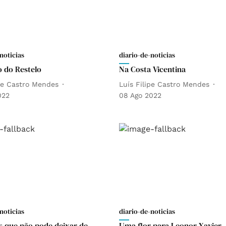
noticias
diario-de-noticias
 do Restelo
Na Costa Vicentina
ipe Castro Mendes
Luís Filipe Castro Mendes
022
08 Ago 2022
noticias
diario-de-noticias
os que não pode deixar de
Uma flor para Leonor Xavier