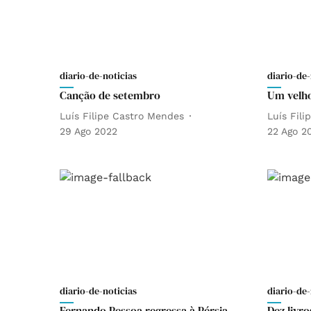
diario-de-noticias
diario-de-
Canção de setembro
Um velho
Luís Filipe Castro Mendes
Luís Fil
29 Ago 2022
22 Ago 2
diario-de-noticias
diario-de-
Fernando Pessoa regressa à Pérsia
Dez livr