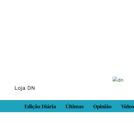
Loja DN
Edição Diária
Últimas
Opinião
Víde