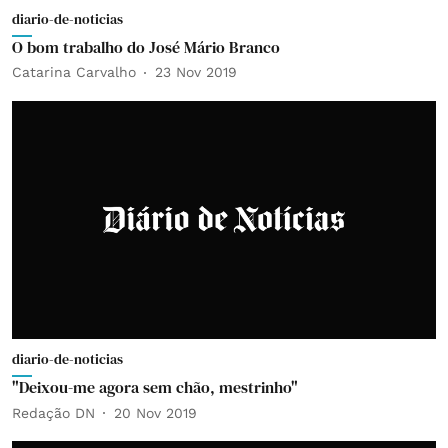
diario-de-noticias
O bom trabalho do José Mário Branco
Catarina Carvalho
23 Nov 2019
diario-de-noticias
"Deixou-me agora sem chão, mestrinho"
Redação DN
20 Nov 2019