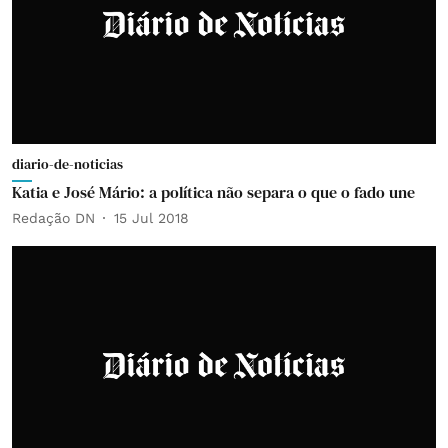
diario-de-noticias
Katia e José Mário: a política não separa o que o fado une
Redação DN
15 Jul 2018