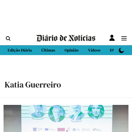
Edição Diária
Últimas
Opinião
Vídeos
DN Sport
Katia Guerreiro