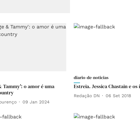
diario-de-noticias
 & Tammy': o amor é uma
Estreia. Jessica Chastain e os 
ountry
Redação DN
06 Set 2018
Lourenço
09 Jan 2024