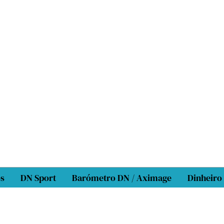
os
DN Sport
Barómetro DN / Aximage
Dinheiro