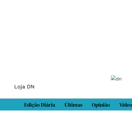
Loja DN
Edição Diária
Últimas
Opinião
Víde