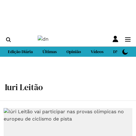
Edição Diária
Últimas
Opinião
Vídeos
DN Sport
Iuri Leitão