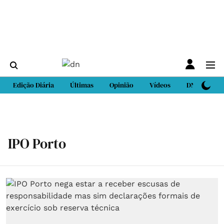
Edição Diária
Últimas
Opinião
Vídeos
DN Sport
IPO Porto