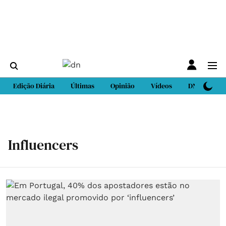
Edição Diária
Últimas
Opinião
Vídeos
DN Sport
Influencers