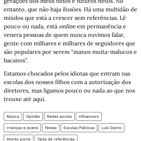
gerações dos meus filhos e futuros netos. No
entanto, que não haja ilusões. Há uma multidão de
miúdos que está a crescer sem referências. Lê
pouco ou nada, está
online
em permanência e
venera pessoas de quem nunca ouvimos falar,
gente com milhares e milhares de seguidores que
são populares por serem “manos muita-malucos e
bacanos”.
Estamos chocados pelos idiotas que entram nas
escolas dos nossos filhos com a autorização dos
diretores, mas ligamos pouco ou nada ao que nos
trouxe até aqui.
Música
Opinião
Redes sociais
influencers
crianças e jovens
Festas
Escolas Públicas
Luís Osório
Atores porno
Falta de referências