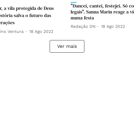
"Dancei, cantei, festejei. Só co
r, a vila protegida de Deus
legais". Sanna Marin reage a v
stória salva o futuro das
numa festa
erações
Redação DN
18 Ago 2022
ins Ventura
18 Ago 2022
Ver mais