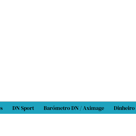
os
DN Sport
Barómetro DN / Aximage
Dinheiro