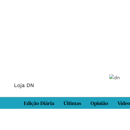
Loja DN
Edição Diária
Últimas
Opinião
Víde