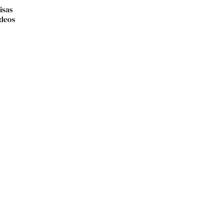
isas
ídeos