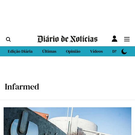
Edição Diária
Últimas
Opinião
Vídeos
DN Sport
Infarmed