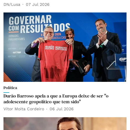
DN/Lusa
07 Jul 2026
Política
Durão Barroso apela a que a Europa deixe de ser "o
adolescente geopolítico que tem sido"
Vítor Moita Cordeiro
06 Jul 2026