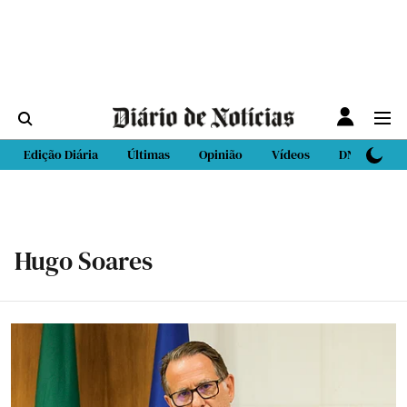
Edição Diária
Últimas
Opinião
Vídeos
DN Sport
Hugo Soares