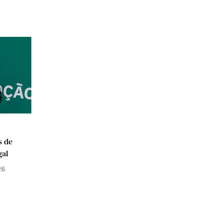
s de
gal
26