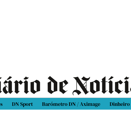
os
DN Sport
Barómetro DN / Aximage
Dinheiro