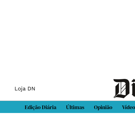
Loja DN
Edição Diária
Últimas
Opinião
Víde