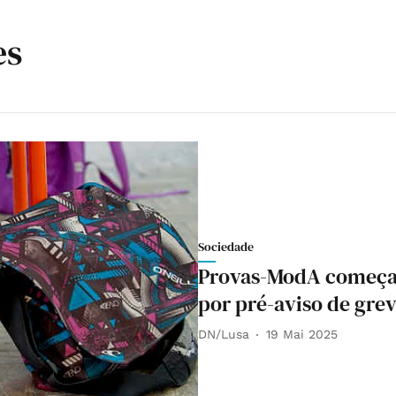
es
Sociedade
Provas-ModA começam
por pré-aviso de grev
DN/Lusa
19 Mai 2025