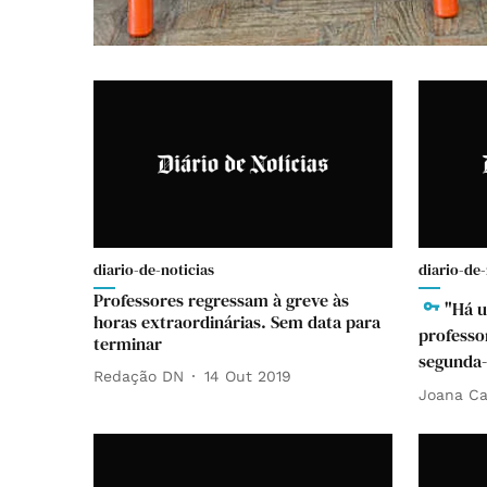
diario-de-noticias
diario-de-
Professores regressam à greve às
"Há 
horas extraordinárias. Sem data para
professo
terminar
segunda-
Redação DN
14 Out 2019
Joana C