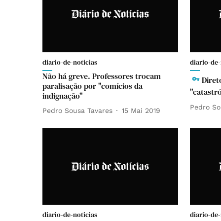
diario-de-noticias
diario-de-
Não há greve. Professores trocam
Diret
paralisação por "comícios da
"catastró
indignação"
Pedro So
Pedro Sousa Tavares
15 Mai 2019
diario-de-noticias
diario-de-