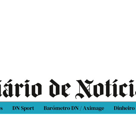
os
DN Sport
Barómetro DN / Aximage
Dinheiro