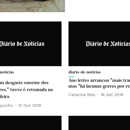
noticias
diario-de-noticias
Ano letivo arrancou "mais tra
um desgaste enorme dos
mas "há lacunas graves por re
res." Greve é retomada na
Catarina Reis
16 Set 2019
feira
apucho
12 Out 2019