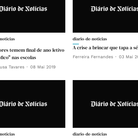
noticias
diario-de-noticias
A crise a brincar que tapa a sé
ores temem final de ano letivo
fico" nas escolas
Ferreira Fernandes
03 Mai 2
usa Tavares
08 Mai 2019
noticias
diario-de-noticias