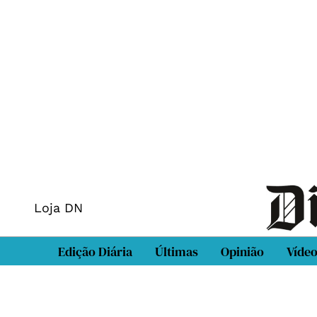
Loja DN
Edição Diária
Últimas
Opinião
Víde