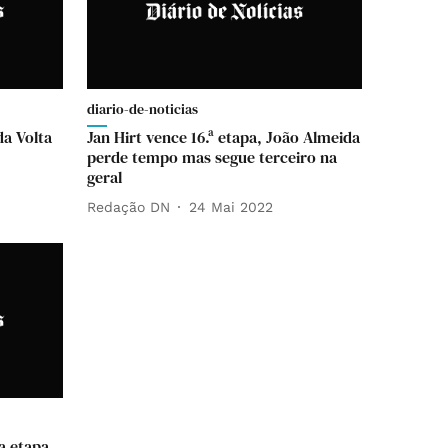
diario-de-noticias
da Volta
Jan Hirt vence 16.ª etapa, João Almeida
perde tempo mas segue terceiro na
geral
Redação DN
24 Mai 2022
a etapa