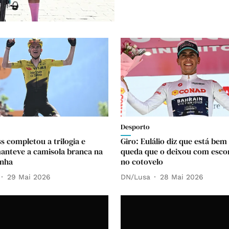
Desporto
s completou a trilogia e
Giro: Eulálio diz que está bem
manteve a camisola branca na
queda que o deixou com esco
inha
no cotovelo
29 Mai 2026
DN/Lusa
28 Mai 2026