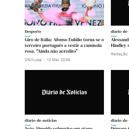
Desporto
diario-de-
Giro de Itália: Afonso Eulálio torna-se o
Alessandr
terceiro português a vestir a camisola
Hindley 
rosa. "Ainda não acredito"
Redação
DN/Lusa
13 Mai 2026
diario-de-noticias
diario-de-
João Almeida sobrevive em etapa
Démare t