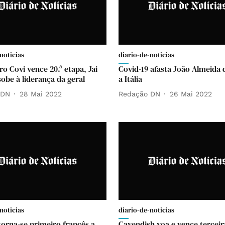
noticias
diario-de-noticias
o Covi vence 20.ª etapa, Jai
Covid-19 afasta João Almeida 
sobe à liderança da geral
a Itália
 DN
28 Mai 2022
Redação DN
26 Mai 2022
noticias
diario-de-noticias
orna-se primeiro francês a
Cavendish voa e vence terceir