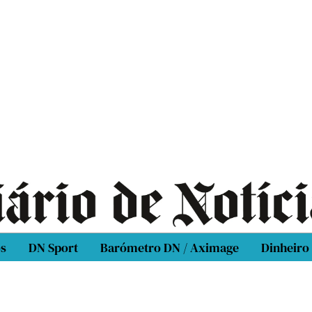
os
DN Sport
Barómetro DN / Aximage
Dinheiro