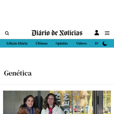
Edição Diária
Últimas
Opinião
Vídeos
DN Sport
Genética