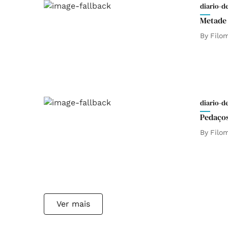
diario-d
Metade 
By
Filo
diario-d
Pedaços
By
Filo
Ver mais