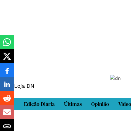
Loja DN
Edição Diária
Últimas
Opinião
Víde