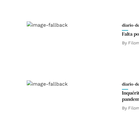
diario-d
Falta p
By
Filo
diario-d
Inquéri
pandem
By
Filo