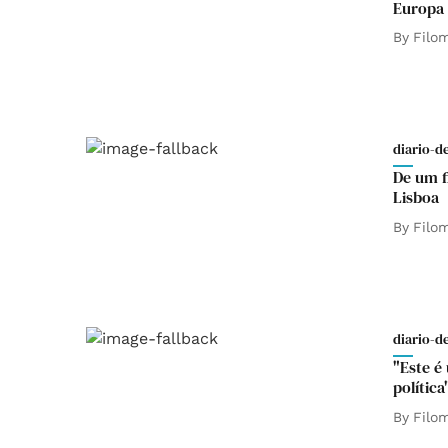
Europa 
By
Filo
diario-d
De um f
Lisboa
By
Filo
diario-d
"Este é
política
By
Filo