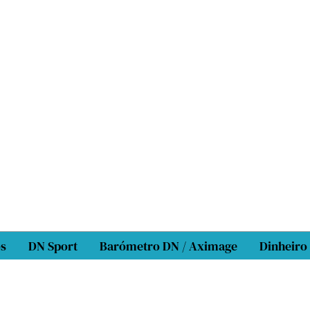
os
DN Sport
Barómetro DN / Aximage
Dinheiro