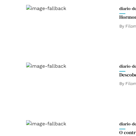
diario-d
Hormona
By
Filo
diario-d
Descobe
By
Filo
diario-d
O contr