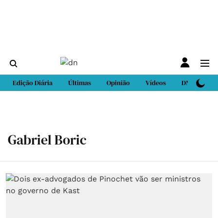
Edição Diária
Últimas
Opinião
Vídeos
DN Sport
Gabriel Boric