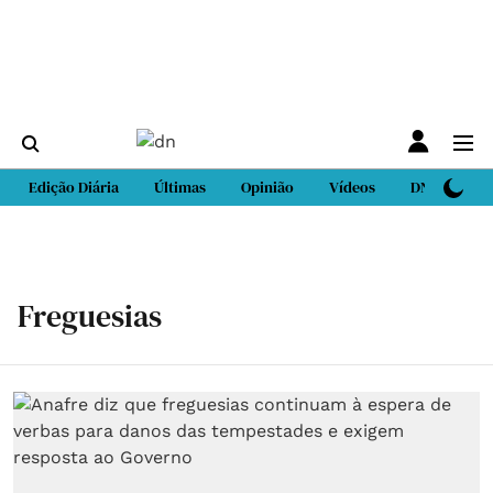
Edição Diária
Últimas
Opinião
Vídeos
DN Sport
Freguesias