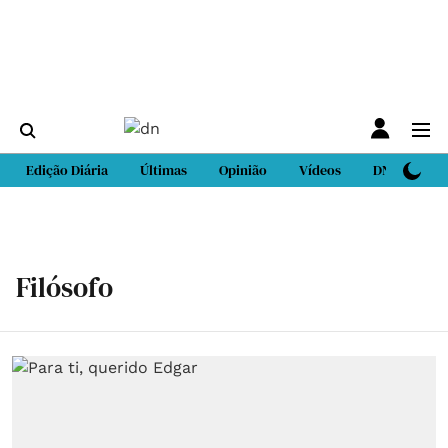
Edição Diária
Últimas
Opinião
Vídeos
DN Sport
Filósofo