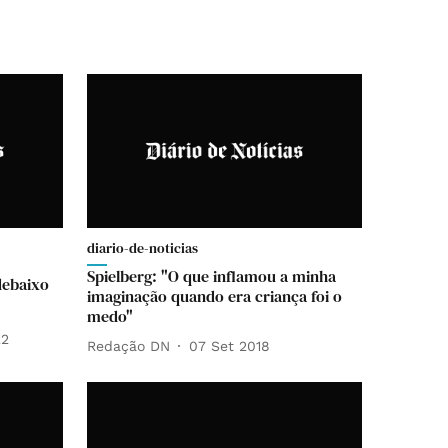
diario-de-noticias
Spielberg: "O que inflamou a minha
 debaixo
imaginação quando era criança foi o
medo"
22
Redação DN
07 Set 2018