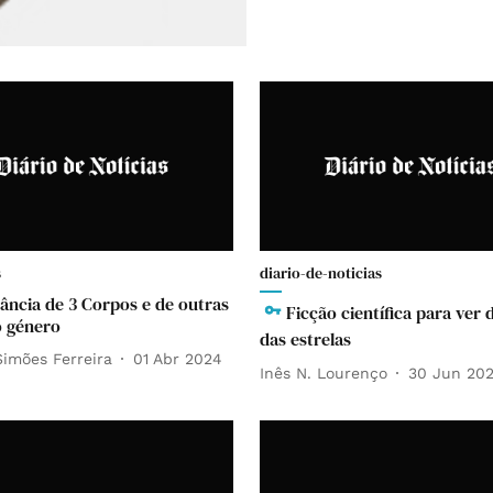
s
diario-de-noticias
ância de 3 Corpos e de outras
Ficção científica para ver
o género
das estrelas
Simões Ferreira
01 Abr 2024
Inês N. Lourenço
30 Jun 20