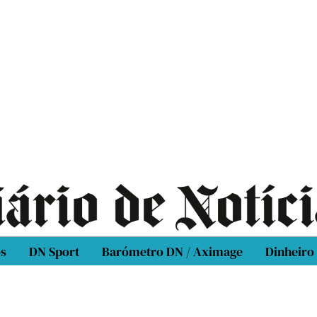
os
DN Sport
Barómetro DN / Aximage
Dinheiro