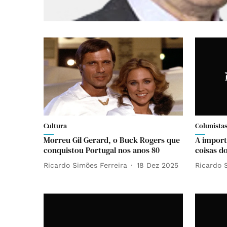
Cultura
Colunista
Morreu Gil Gerard, o Buck Rogers que
A import
conquistou Portugal nos anos 80
coisas d
Ricardo Simões Ferreira
18 Dez 2025
Ricardo 