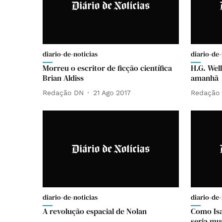
diario-de-noticias
diario-de-
Morreu o escritor de ficção científica
H.G. Wel
Brian Aldiss
amanhã
Redação DN
21 Ago 2017
Redação
diario-de-noticias
diario-de-
A revolução espacial de Nolan
Como Isa
seria mu