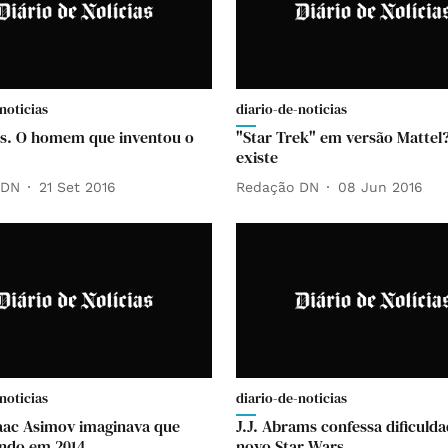
noticias
diario-de-noticias
ls. O homem que inventou o
"Star Trek" em versão Mattel?
existe
 DN
21 Set 2016
Redação DN
08 Jun 2016
noticias
diario-de-noticias
ac Asimov imaginava que
J.J. Abrams confessa dificuld
ndo em 2014
novo Star Wars