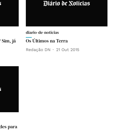
diario-de-noticias
 Sim, já
Os Últimos na Terra
Redação DN
21 Out 2015
ades para