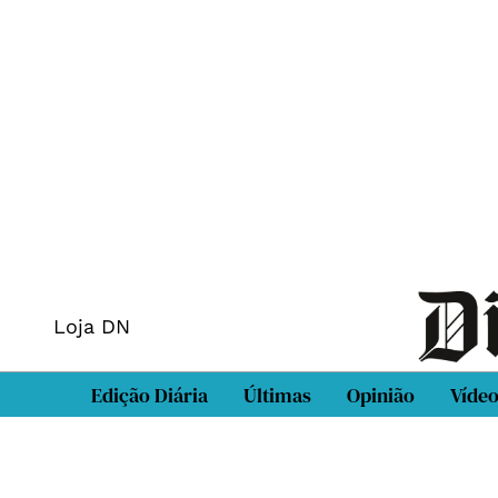
Loja DN
Edição Diária
Últimas
Opinião
Víde