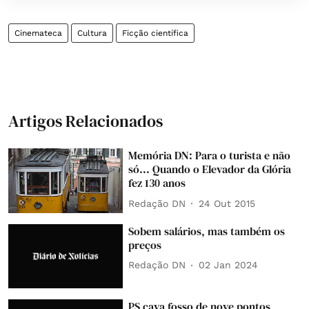
Cinemateca
Cultura
Ficção científica
Artigos Relacionados
Memória DN: Para o turista e não
só... Quando o Elevador da Glória
fez 130 anos
Redação DN
24 Out 2015
Sobem salários, mas também os
preços
Redação DN
02 Jan 2024
PS cava fosso de nove pontos