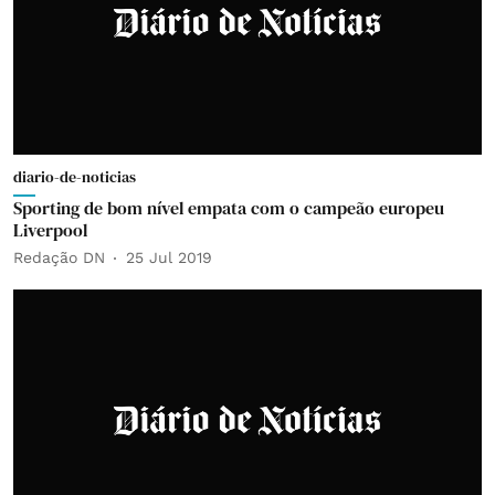
diario-de-noticias
Sporting de bom nível empata com o campeão europeu
Liverpool
Redação DN
25 Jul 2019