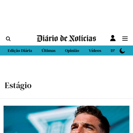
Edição Diária
Últimas
Opinião
Vídeos
DN Sport
Estágio