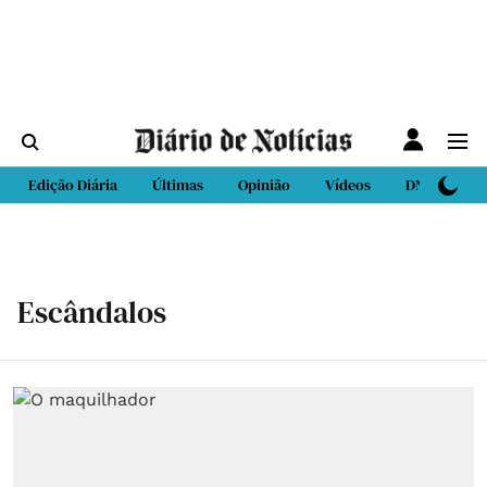
Edição Diária
Últimas
Opinião
Vídeos
DN Sport
Escândalos