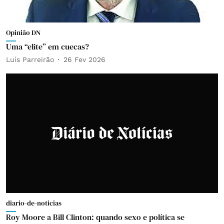
Opinião DN
Uma “elite” em cuecas?
Luís Parreirão
26 Fev 2026
diario-de-noticias
Roy Moore a Bill Clinton: quando sexo e política se