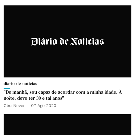
diario-de-noticias
"De manhã, sou capaz de acordar com a minha idade. À
noite, devo ter 30 e tal anos"
Céu Neves
07 Ago 2020