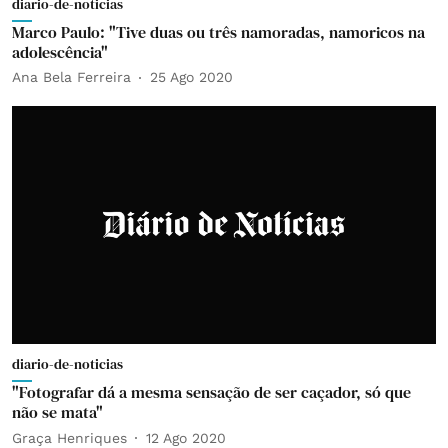
diario-de-noticias
Marco Paulo: "Tive duas ou três namoradas, namoricos na
adolescência"
Ana Bela Ferreira
25 Ago 2020
diario-de-noticias
"Fotografar dá a mesma sensação de ser caçador, só que
não se mata"
Graça Henriques
12 Ago 2020