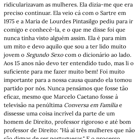
ridicularizavam as mulheres. Ela dizia-me que era
preciso continuar. Ela veio cá com o Sartre em
1975 e a Maria de Lourdes Pintasilgo pediu para ir
comigo e conhecê-la, e o que me disse foi que
nunca tinha visto alguém assim. Ela é para mim
um mito e devo aquilo que sou a ter lido muito
jovem o
Segundo Sexo
com o dicionário ao lado.
Aos 15 anos não devo ter entendido tudo, mas li o
suficiente para me fazer muito bem! Foi muito
importante para a nossa causa quando ela tomou
partido por nós. Nunca pensámos que fosse tão
eficaz, mesmo que Marcelo Caetano fosse à
televisão na penúltima
Conversa em Família
e
dissesse uma coisa incrível da parte de um
homem de Direito, professor rigoroso e até bom
professor de Direito: "Há aí três mulheres que não
são dignas de ser portuguesas." E o processo