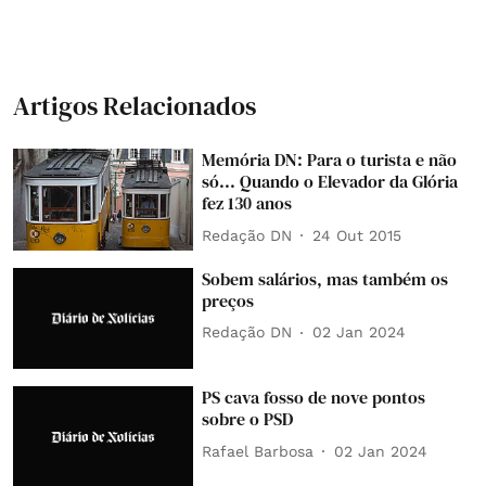
Artigos Relacionados
Memória DN: Para o turista e não
só... Quando o Elevador da Glória
fez 130 anos
Redação DN
24 Out 2015
Sobem salários, mas também os
preços
Redação DN
02 Jan 2024
PS cava fosso de nove pontos
sobre o PSD
Rafael Barbosa
02 Jan 2024