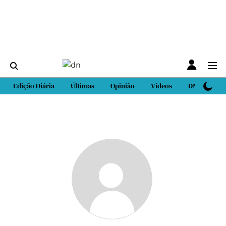
Edição Diária
Últimas
Opinião
Vídeos
DN Sport