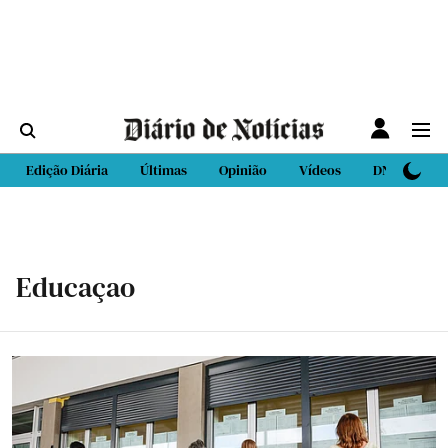
Edição Diária
Últimas
Opinião
Vídeos
DN Sport
Educaçao