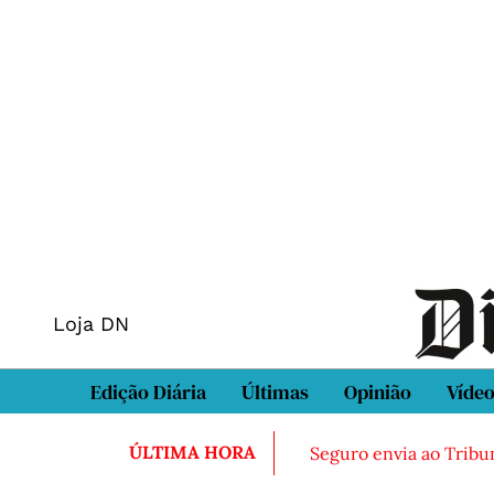
Loja DN
Edição Diária
Últimas
Opinião
Víde
ÚLTIMA HORA
Seguro envia ao Tribun