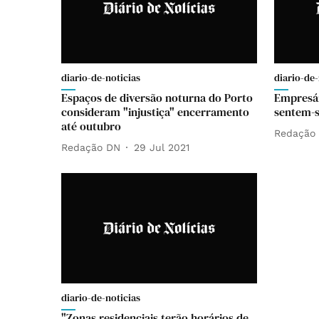
diario-de-noticias
diario-de-
Espaços de diversão noturna do Porto
Empresár
consideram "injustiça" encerramento
sentem-s
até outubro
Redação
Redação DN
29 Jul 2021
diario-de-noticias
"Zonas residenciais terão horários de