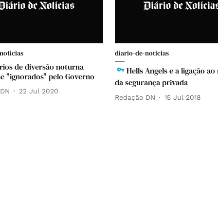
noticias
diario-de-noticias
ios de diversão noturna
Hells Angels e a ligação a
e "ignorados" pelo Governo
da segurança privada
 DN
22 Jul 2020
Redação DN
15 Jul 2018