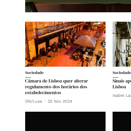
Sociedade
Sociedade
Câmara de Lisboa quer alterar
Sinais a
regulamento dos horários dos
Lisboa
estabelecimentos
Isabel La
DN/Lusa
25 Nov 2024