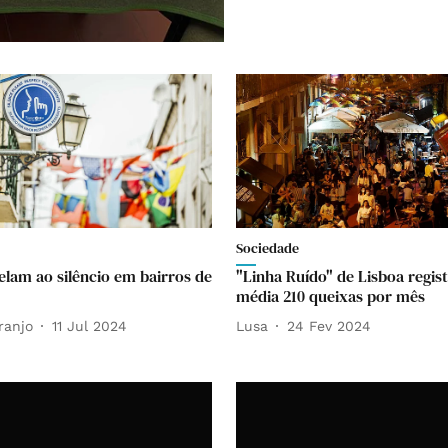
Sociedade
pelam ao silêncio em bairros de
"Linha Ruído" de Lisboa regi
média 210 queixas por mês
ranjo
11 Jul 2024
Lusa
24 Fev 2024