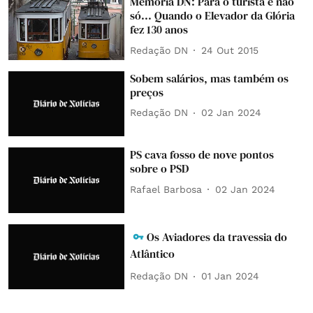
Memória DN: Para o turista e não
só... Quando o Elevador da Glória
fez 130 anos
Redação DN
24 Out 2015
Sobem salários, mas também os
preços
Redação DN
02 Jan 2024
PS cava fosso de nove pontos
sobre o PSD
Rafael Barbosa
02 Jan 2024
Os Aviadores da travessia do
Atlântico
Redação DN
01 Jan 2024