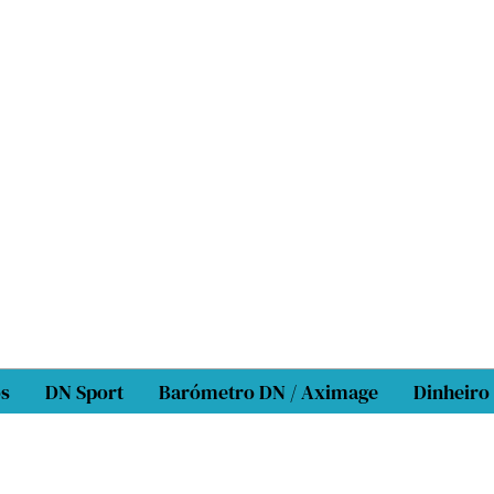
os
DN Sport
Barómetro DN / Aximage
Dinheiro