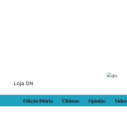
Loja DN
Edição Diária
Últimas
Opinião
Víde