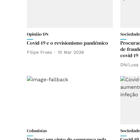
Opinião DN
Sociedade
Covid-19 e o revisionismo pandémico
Procurad
de fraud
Filipe Froes
10 Mar 2026
covid-19
DN/Lusa
Colunistas
Sociedade
Vacinas: um cinto de segurança pela
Covid-19