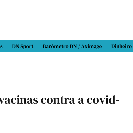
os
DN Sport
Barómetro DN / Aximage
Dinheiro
vacinas contra a covid-