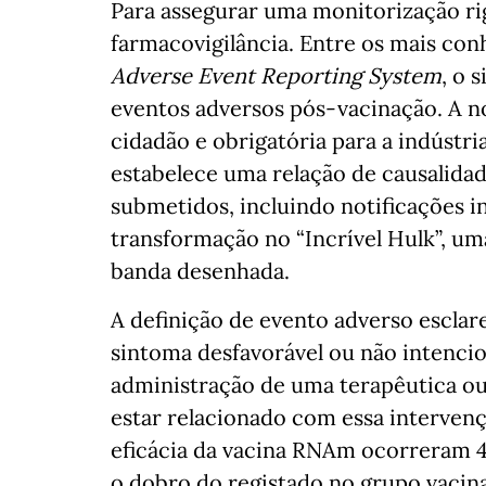
Para assegurar uma monitorização ri
farmacovigilância. Entre os mais co
Adverse Event Reporting System
, o 
eventos adversos pós-vacinação. A no
cidadão e obrigatória para a indústr
estabelece uma relação de causalidade
submetidos, incluindo notificações i
transformação no “Incrível Hulk”, u
banda desenhada.
A definição de evento adverso esclar
sintoma desfavorável ou não intenci
administração de uma terapêutica 
estar relacionado com essa intervenç
eficácia da vacina RNAm ocorreram 4
o dobro do registado no grupo vacin