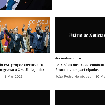
diario-de-noticias
do PSD propõe diretas a 30
PSD. Só as diretas de candida
ongresso a 20 e 21 de junho
foram menos participadas
13 Mar 2026
João Pedro Henriques
30 Ma