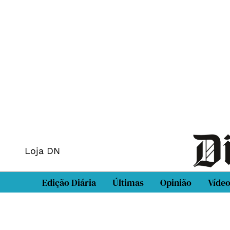
Loja DN
Edição Diária
Últimas
Opinião
Víde