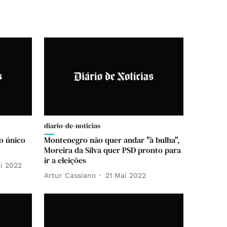
diario-de-noticias
to único
Montenegro não quer andar "à bulha",
Moreira da Silva quer PSD pronto para
ir a eleições
i 2022
Artur Cassiano
21 Mai 2022