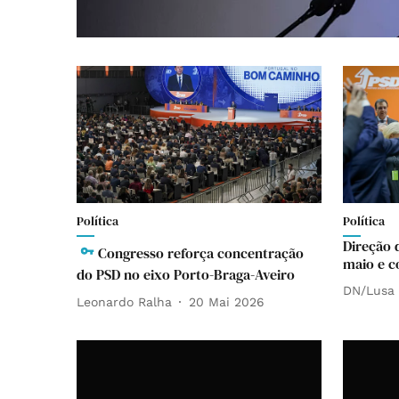
Política
Política
Direção 
Congresso reforça concentração
maio e c
do PSD no eixo Porto-Braga-Aveiro
DN/Lusa
Leonardo Ralha
20 Mai 2026