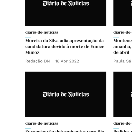
diario-de-noticias
diario-de-
Moreira da Silva adia apresentação da
Monteneg
candidatura devido à morte de Eunice
amanhã, 
Muñoz
de abril
Redação DN
16 Abr 2022
Paula Sá
diario-de-noticias
diario-de-
Europeias são determinantes para Rio
Pedidos 