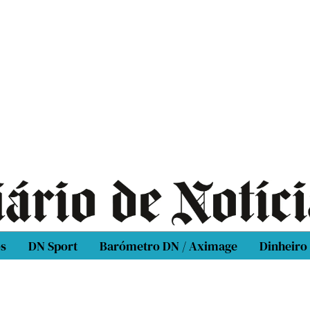
os
DN Sport
Barómetro DN / Aximage
Dinheiro