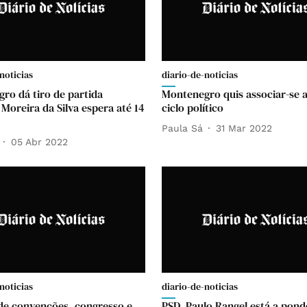
noticias
diario-de-noticias
ro dá tiro de partida
Montenegro quis associar-se 
Moreira da Silva espera até 14
ciclo político
Paula Sá
31 Mar 2022
05 Abr 2022
noticias
diario-de-noticias
de convenções, congresso e
PSD. Paulo Rangel está a pond