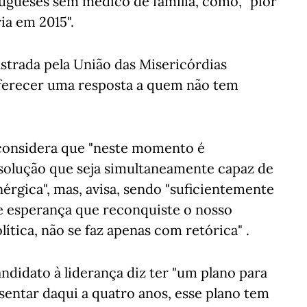
tugueses sem médico de família, como, "pior
ia em 2015".
strada pela União das Misericórdias
oferecer uma resposta a quem não tem
, considera que "neste momento é
solução que seja simultaneamente capaz de
érgica", mas, avisa, sendo "suficientemente
e esperança que reconquiste o nosso
lítica, não se faz apenas com retórica" .
ndidato à liderança diz ter "um plano para
esentar daqui a quatro anos, esse plano tem