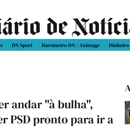
os
DN Sport
Barómetro DN / Aximage
Dinheiro
A
r andar "à bulha",
er PSD pronto para ir a