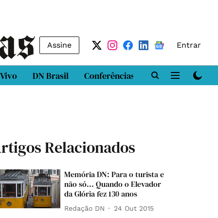
Assine
Entrar
 Vivo
DN Brasil
Conferências
DN LAB
Class
rtigos Relacionados
Memória DN: Para o turista e
não só... Quando o Elevador
da Glória fez 130 anos
Redação DN
24 Out 2015