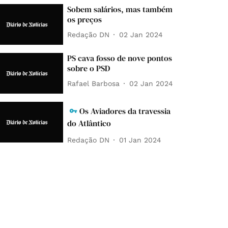
Sobem salários, mas também
os preços
Redação DN
02 Jan 2024
PS cava fosso de nove pontos
sobre o PSD
Rafael Barbosa
02 Jan 2024
Os Aviadores da travessia
do Atlântico
Redação DN
01 Jan 2024