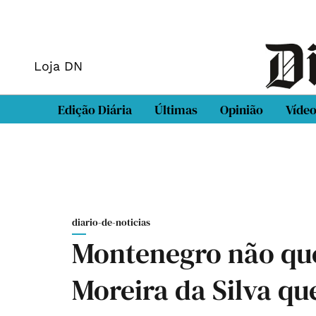
Loja DN
Edição Diária
Últimas
Opinião
Víde
diario-de-noticias
Montenegro não que
Moreira da Silva qu