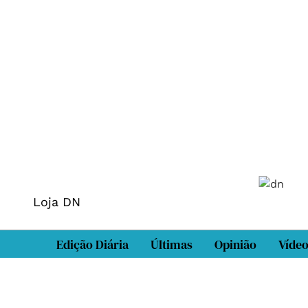
Loja DN
Edição Diária
Últimas
Opinião
Víde