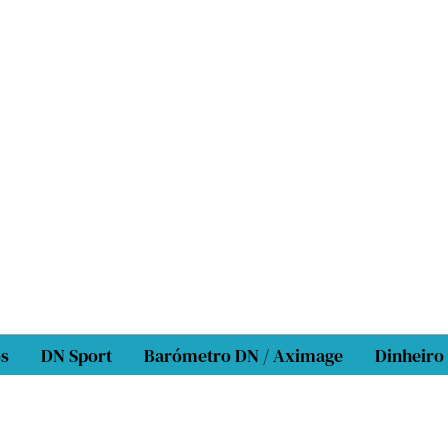
os
DN Sport
Barómetro DN / Aximage
Dinheiro