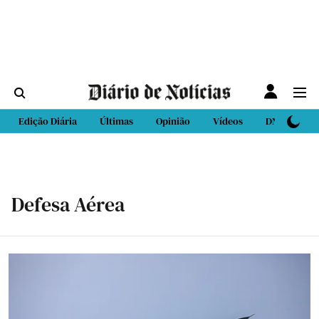
Edição Diária
Últimas
Opinião
Vídeos
DN Sport
Defesa Aérea