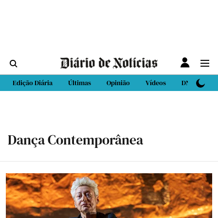
Edição Diária
Últimas
Opinião
Vídeos
DN Sport
Dança Contemporânea