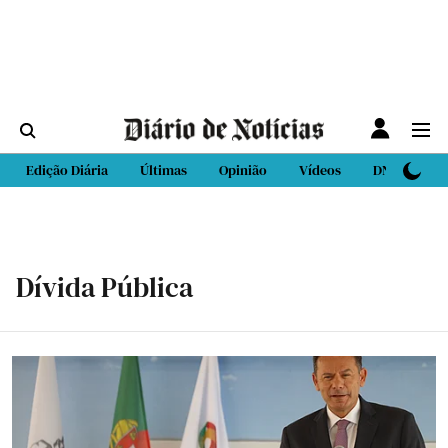
Edição Diária
Últimas
Opinião
Vídeos
DN Sport
Dívida Pública