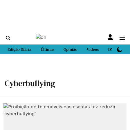
Edição Diária
Últimas
Opinião
Vídeos
DN Sport
Cyberbullying